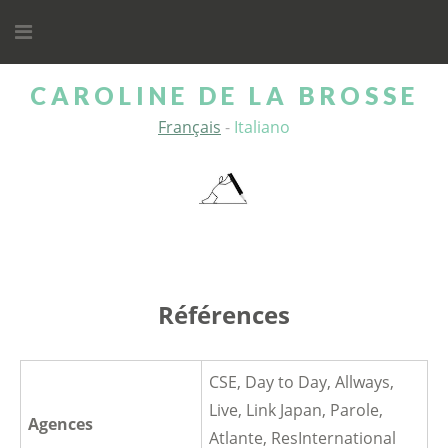
A
l
l
CAROLINE DE LA BROSSE
e
r
Français
Italiano
a
u
c
o
n
t
Références
e
n
u
CSE, Day to Day, Allways,
Live, Link Japan, Parole,
Agences
Atlante, ResInternational